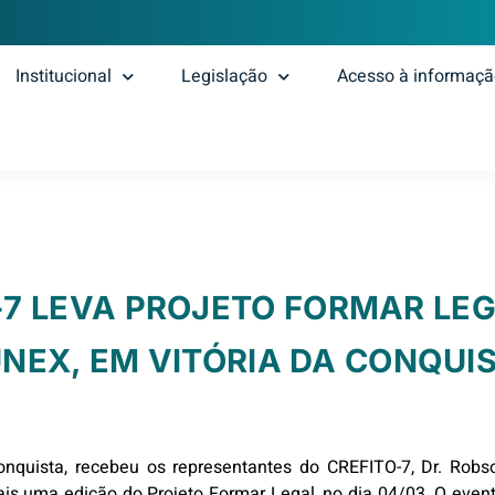
Institucional
Legislação
Acesso à informaç
-7 LEVA PROJETO FORMAR LEG
NEX, EM VITÓRIA DA CONQUI
quista, recebeu os representantes do CREFITO-7, Dr. Robson 
ais uma edição do Projeto Formar Legal, no dia 04/03. O event