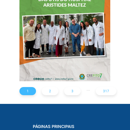
CONTINUADA AOS
FISIOTERAPEUTAS
DAS UTIs DO
HOSPITAL
ARISTIDES
MALTEZ
...
1
2
3
317
PÁGINAS PRINCIPAIS