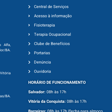
Central de Serviços
Acesso à informação
Fisioterapia
Terapia Ocupacional
Clube de Benefícios
o Alfa,
dor/BA.
Portarias
Denúncia
Ouvidoria
Vitória
HORÁRIO DE FUNCIONAMENTO
Salvador:
08h às 17h
ras/BA.
Vitória da Conquista:
08h às 17h
Barreiras:
08h às 17h (fecha para almoço