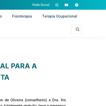
Rede Social
ão
Fisioterapia
Terapia Ocupacional
AL PARA A
STA
de Oliveira (conselheiro) e Dra. Íris
o, totalmente gratuito, teve a presença