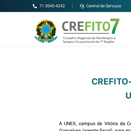
71 3045-4242
Central de Serviços
CREFITO
U
A UNEX, campus de Vitória da Con
Gonçalves (agente fiscal), para m