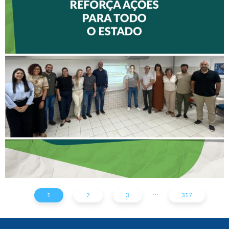
II ENCONTRO DE
DELEGADOS REFORÇA
AÇÕES PARA TODO O
ESTADO
...
1
2
3
317