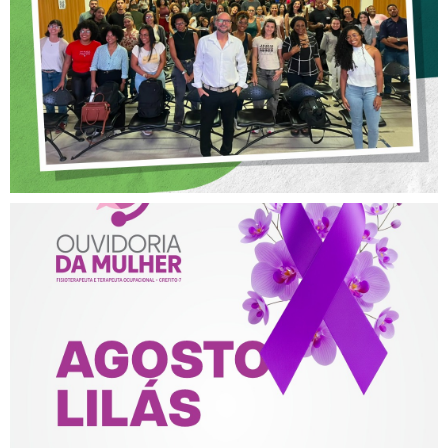
POSTURA PROFISSIONAL
NA FISIOTERAPIA
AGOSTO LILÁS – ACOLHER,
PROTEGER E COMBATER A
VIOLÊNCIA CONTRA A
MULHER