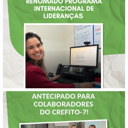
FISIOTERAPEUTA COM
ATUAÇÃO NA BAHIA É
SELECIONADA EM
RENOMADO PROGRAMA
INTERNACIONAL DE
LIDERANÇAS
DIA DOS PAIS É