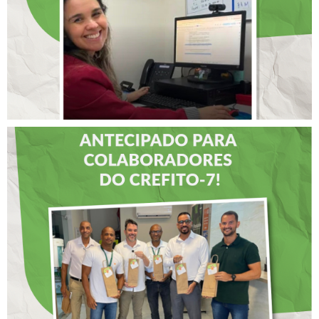
LIDERANÇAS
DIA DOS PAIS É
ANTECIPADO PARA
COLABORADORES DO
CREFITO-7