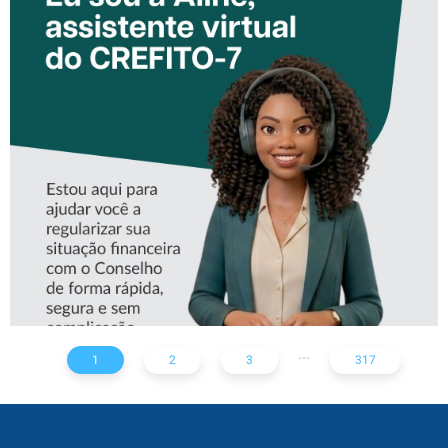
CONHEÇA A ‘ALINE’,
ASSISTENTE VIRTUAL DO
CREFITO-7
...
1
2
3
317