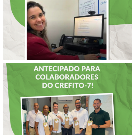
INTERNACIONAL DE
LIDERANÇAS
DIA DOS PAIS É
ANTECIPADO PARA
COLABORADORES DO
CREFITO-7