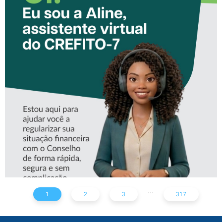
CONHEÇA A ‘ALINE’,
ASSISTENTE VIRTUAL DO
CREFITO-7
...
1
2
3
317