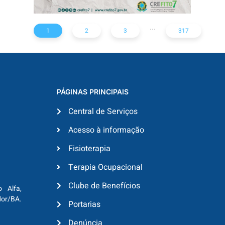
...
1
2
3
317
PÁGINAS PRINCIPAIS
Central de Serviços
Acesso à informação
Fisioterapia
Terapia Ocupacional
Clube de Benefícios
o Alfa,
dor/BA.
Portarias
Denúncia