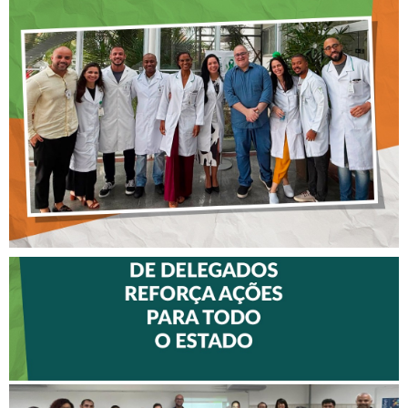
CREFITO-7 LEVA EDUCAÇÃO
CONTINUADA AOS
FISIOTERAPEUTAS DAS UTIs
DO HOSPITAL ARISTIDES
MALTEZ
II ENCONTRO DE
DELEGADOS REFORÇA