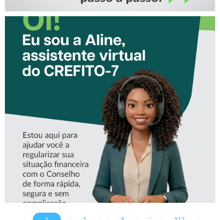
CONHEÇA A ‘ALINE’,
ASSISTENTE VIRTUAL DO
CREFITO-7
...
1
2
3
317