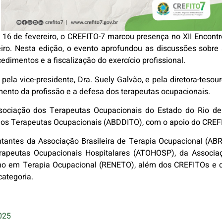
 16 de fevereiro, o CREFITO-7 marcou presença no XII Encontr
neiro. Nesta edição, o evento aprofundou as discussões sob
dimentos e a fiscalização do exercício profissional.
ela vice-presidente, Dra. Suely Galvão, e pela diretora-tesou
ento da profissão e a defesa dos terapeutas ocupacionais.
ssociação dos Terapeutas Ocupacionais do Estado do Rio de
s dos Terapeutas Ocupacionais (ABDDITO), com o apoio do CREF
entantes da Associação Brasileira de Terapia Ocupacional (AB
peutas Ocupacionais Hospitalares (ATOHOSP), da Associaçã
ino em Terapia Ocupacional (RENETO), além dos CREFITOs e d
categoria.
025