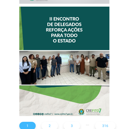
II ENCONTRO DE
DELEGADOS
REFORÇA AÇÕES
PARA TODO O
ESTADO
...
1
2
3
316