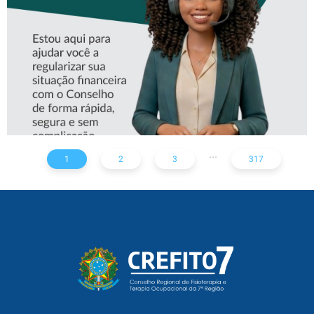
CREFITO-7
...
1
2
3
317