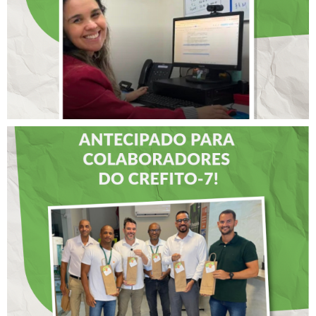
LIDERANÇAS
DIA DOS PAIS É
ANTECIPADO PARA
COLABORADORES DO
CREFITO-7