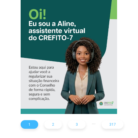
CONHEÇA A
‘ALINE’,
ASSISTENTE
VIRTUAL DO
CREFITO-7
...
1
2
3
317