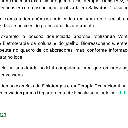
trou mais um exercício irregular da Fisioterapia. Dessa vez,
apêuticos em uma associação localizada em Salvador. O caso a
oram constatados anúncios publicados em uma rede social, 
das atribuições do profissional fisioterapeuta.
exemplo, a pessoa denunciada aparece realizando Vento
Eletroterapia da coluna e do joelho, Biorressonância, entre
apeuta no quadro de colaboradores, mas, conforme informado
uar no local.
ência na autoridade policial competente para que os fatos 
 envolvidos.
des no exercício da Fisioterapia e da Terapia Ocupacional na
r enviadas para o Departamento de Fiscalização pelo link:
bit
023