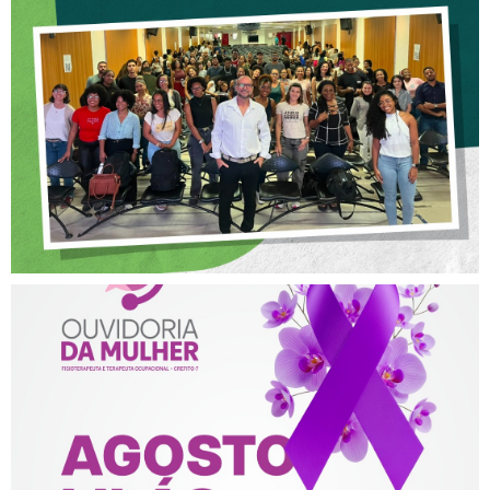
CREFITO-7 PARTICIPA DE
OFICINA SOBRE ÉTICA E
POSTURA PROFISSIONAL
NA FISIOTERAPIA
AGOSTO LILÁS – ACOLHER,
PROTEGER E COMBATER A
VIOLÊNCIA CONTRA A