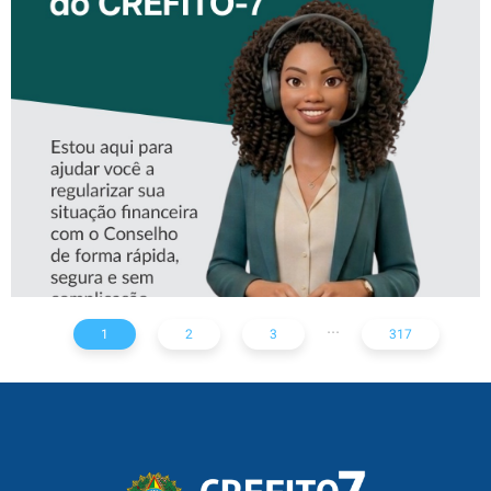
CONHEÇA A ‘ALINE’,
ASSISTENTE VIRTUAL DO
CREFITO-7
...
1
2
3
317