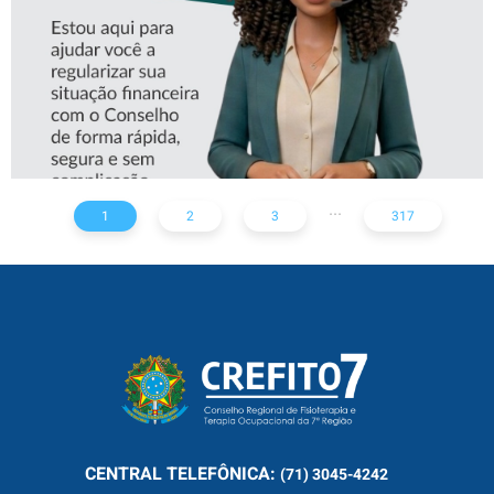
...
1
2
3
317
CENTRAL
TELEFÔNICA:
(71) 3045-4242