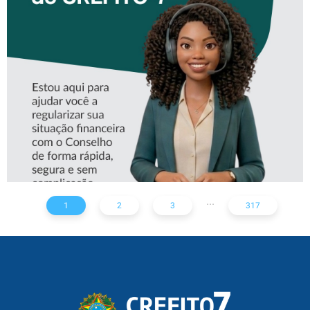
CONHEÇA A ‘ALINE’,
ASSISTENTE VIRTUAL DO
CREFITO-7
...
1
2
3
317