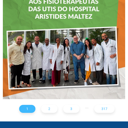
CREFITO-7 LEVA EDUCAÇÃO
CONTINUADA AOS
FISIOTERAPEUTAS DAS UTIs
DO HOSPITAL ARISTIDES
MALTEZ
...
1
2
3
317