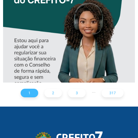
CONHEÇA A ‘ALINE’,
ASSISTENTE VIRTUAL DO
CREFITO-7
...
1
2
3
317