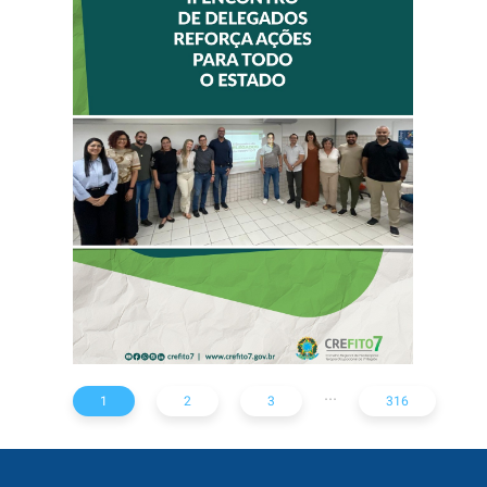
II ENCONTRO DE
DELEGADOS
REFORÇA AÇÕES
PARA TODO O
ESTADO
...
1
2
3
316