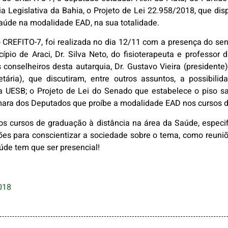
a Legislativa da Bahia, o Projeto de Lei 22.958/2018, que di
aúde na modalidade EAD, na sua totalidade.
 do CREFITO-7, foi realizada no dia 12/11 com a presença do s
cípio de Araci, Dr. Silva Neto, do fisioterapeuta e professo
 conselheiros desta autarquia, Dr. Gustavo Vieira (presidente)
retária), que discutiram, entre outros assuntos, a possibil
ESB; o Projeto de Lei do Senado que estabelece o piso sala
mara dos Deputados que proíbe a modalidade EAD nos cursos 
os cursos de graduação à distância na área da Saúde, especif
ões para conscientizar a sociedade sobre o tema, como reun
aúde tem que ser presencial!
018