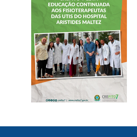
CREFITO-7 LEVA
EDUCAÇÃO
CONTINUADA AOS
FISIOTERAPEUTAS
DAS UTIs DO
HOSPITAL
ARISTIDES
MALTEZ