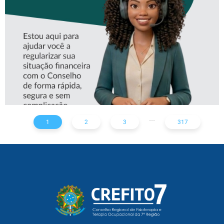
CREFITO-7
...
1
2
3
317