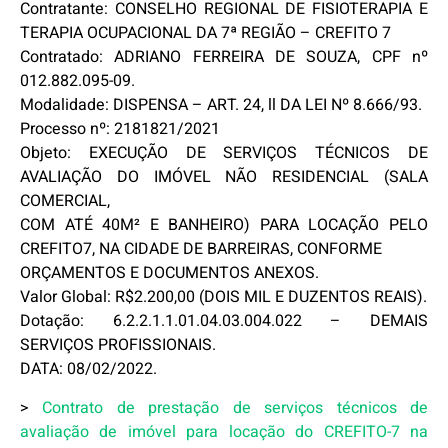
Contratante: CONSELHO REGIONAL DE FISIOTERAPIA E
TERAPIA OCUPACIONAL DA 7ª REGIÃO – CREFITO 7
Contratado:
ADRIANO FERREIRA DE SOUZA, CPF nº
012.882.095-09.
Modalidade: DISPENSA – ART. 24, ll DA LEI Nº 8.666/93.
Processo nº: 2181821/2021
Objeto: EXECUÇÃO DE SERVIÇOS TÉCNICOS DE
AVALIAÇÃO DO IMÓVEL NÃO RESIDENCIAL (SALA
COMERCIAL,
COM
ATÉ
40M² E
BANHEIRO) PARA LOCAÇÃO
PELO
CREFITO7
,
NA CIDADE
DE
BARREIRAS,
CONFORME
ORÇAMENTOS E DOCUMENTOS ANEXOS.
Valor Global: R$2.200,00 (DOIS MIL E DUZENTOS REAIS).
Dotação: 6.2.2.1.1.01.04.03.004.022 – DEMAIS
SERVIÇOS PROFISSIONAIS.
DATA: 08/02/2022.
>
Contrato de prestação de serviços técnicos de
avaliação de imóvel para locação do CREFITO-7 na