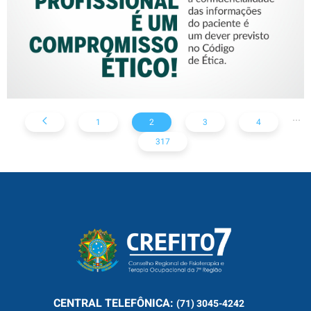
...
1
2
3
4
317
CENTRAL
TELEFÔNICA:
(71) 3045-4242