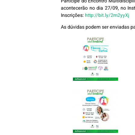
Participe do Encontro Multidiscipl
acontecerão no dia 27/09, no Ins
Inscrições:
http://bit.ly/2m2yyXj
As dúvidas podem ser enviadas p