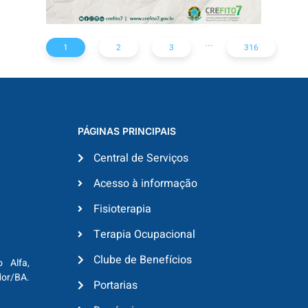
...
1
2
3
316
PÁGINAS PRINCIPAIS
Central de Serviços
Acesso à informação
Fisioterapia
Terapia Ocupacional
Clube de Benefícios
o Alfa,
dor/BA.
Portarias