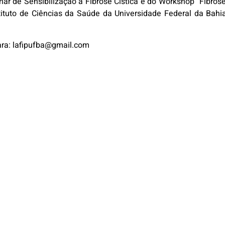
inar de Sensibilização à Fibrose Cística e do Workshop “Fibrose
tituto de Ciências da Saúde da Universidade Federal da Bahi
ara: lafipufba@gmail.com