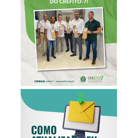
DIA DOS PAIS É
ANTECIPADO
PARA
COLABORADORES
DO CREFITO-7
COMO ATUALIZAR