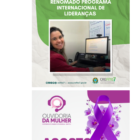
BAHIA É
SELECIONADA EM
RENOMADO
PROGRAMA
INTERNACIONAL
DE LIDERANÇAS
AGOSTO LILÁS –
ACOLHER,
PROTEGER E