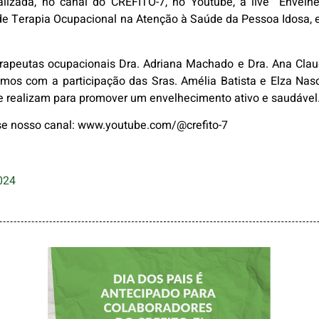
lizada, no canal do CREFITO-7, no Youtube, a live “Envelhec
de Terapia Ocupacional na Atenção à Saúde da Pessoa Idosa,
apeutas ocupacionais Dra. Adriana Machado e Dra. Ana Claudia
s com a participação das Sras. Amélia Batista e Elza Nasc
ue realizam para promover um envelhecimento ativo e saudável
sse nosso canal: www.youtube.com/@crefito-7
024