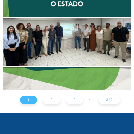
II ENCONTRO DE
DELEGADOS REFORÇA
AÇÕES PARA TODO O
ESTADO
...
1
2
3
317