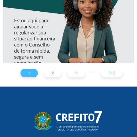
CREFITO-7
...
1
2
3
317