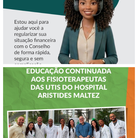
CREFITO-7
CREFITO-7 LEVA EDUCAÇÃO
CONTINUADA AOS
FISIOTERAPEUTAS DAS UTIs
DO HOSPITAL ARISTIDES
MALTEZ