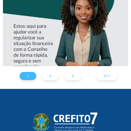
ASSISTENTE VIRTUAL DO
CREFITO-7
...
1
2
3
317