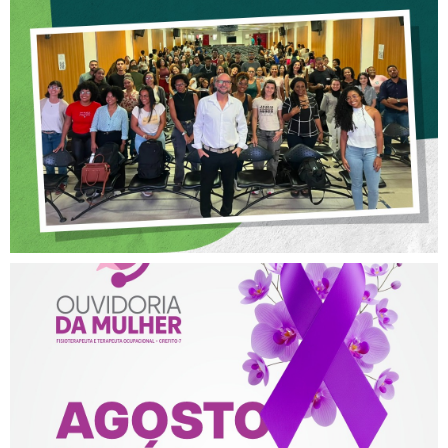
CREFITO-7 PARTICIPA DE
OFICINA SOBRE ÉTICA E
POSTURA PROFISSIONAL
NA FISIOTERAPIA
AGOSTO LILÁS – ACOLHER,
PROTEGER E COMBATER A
VIOLÊNCIA CONTRA A