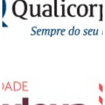
Qualicorp
Unyleya