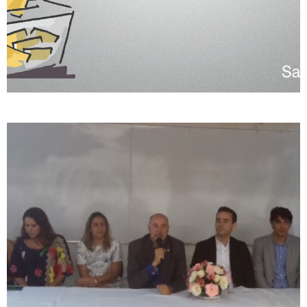
CREFITO-7 PARTICIPA DE
REUNIÃO DO FÓRUM DE
ENTIDADES DE
TRABALHADORES DE SAÚDE
DO ESTADO DA BAHIA
Câmara Técnica de Perícia
do Crefito-7 promove
encontro em Salvador