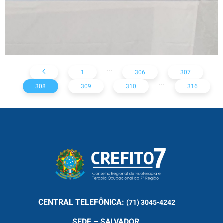
...
1
306
307
...
308
309
310
316
CENTRAL
TELEFÔNICA:
(71) 3045-4242
SEDE – SALVADOR