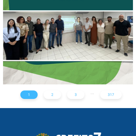
II ENCONTRO DE
DELEGADOS REFORÇA
AÇÕES PARA TODO O
ESTADO
...
1
2
3
317