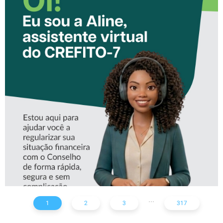
CONHEÇA A ‘ALINE’,
ASSISTENTE VIRTUAL DO
CREFITO-7
...
1
2
3
317