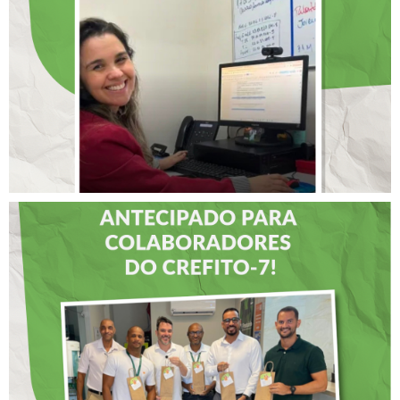
RENOMADO PROGRAMA
INTERNACIONAL DE
LIDERANÇAS
DIA DOS PAIS É
ANTECIPADO PARA
COLABORADORES DO
CREFITO-7