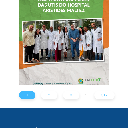
EDUCAÇÃO
CONTINUADA AOS
FISIOTERAPEUTAS
DAS UTIs DO
HOSPITAL
ARISTIDES
MALTEZ
...
1
2
3
317