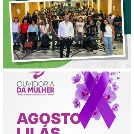
OFICINA SOBRE ÉTICA E
POSTURA PROFISSIONAL
NA FISIOTERAPIA
AGOSTO LILÁS – ACOLHER,
PROTEGER E COMBATER A
VIOLÊNCIA CONTRA A
MULHER