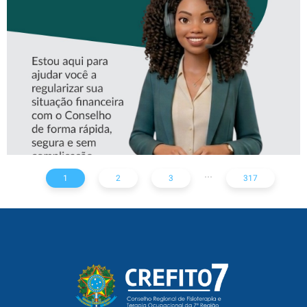
ASSISTENTE VIRTUAL DO
CREFITO-7
...
1
2
3
317