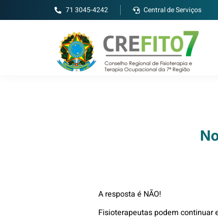
71 3045-4242
Central de Serviços
No
A resposta é NÃO!
Fisioterapeutas podem continuar 