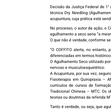
Decisão da Justiça Federal de 1° 
técnica Dry Needling (Agulhament
acupuntura, cuja prática está se
No processo, o autor da ação, o C
agulhamento a seco seria “a mesm
O que não é verdade, conforme se
“O COFFITO alerta, no entanto,
diferenciadas em termos históricos,
O Agulhamento Seco utilizado por 
nervoso e musculoesquelético.
A Acupuntura, por sua vez, segun
Fisioterapia em Quiropraxia – A
currículos de cursos de formaçã
Tradicional Chinesa – MTC. Os ob
teorias ou doutrinas da referida MT
Tanto é verdade, ou seja, que agu