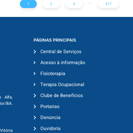
...
1
2
3
317
PÁGINAS PRINCIPAIS
Central de Serviços
Acesso à informação
Fisioterapia
Terapia Ocupacional
Clube de Benefícios
o Alfa,
dor/BA.
Portarias
Denúncia
Ouvidoria
Vitória