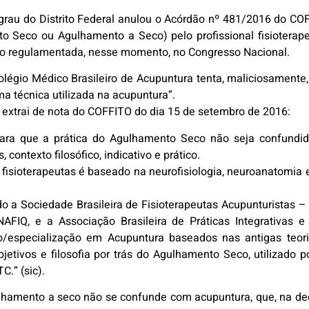
grau do Distrito Federal anulou o Acórdão nº 481/2016 do COF
o Seco ou Agulhamento a Seco) pelo profissional fisioterapeu
ndo regulamentada, nesse momento, no Congresso Nacional.
olégio Médico Brasileiro de Acupuntura tenta, maliciosamente,
a técnica utilizada na acupuntura”.
 extrai de nota do COFFITO do dia 15 de setembro de 2016:
 para que a prática do Agulhamento Seco não seja confundi
 contexto filosófico, indicativo e prático.
fisioterapeutas é baseado na neurofisiologia, neuroanatomia 
do a Sociedade Brasileira de Fisioterapeutas Acupunturistas 
NAFIQ, e a Associação Brasileira de Práticas Integrativas
o/especialização em Acupuntura baseados nas antigas teoria
jetivos e filosofia por trás do Agulhamento Seco, utilizado 
C.” (sic).
lhamento a seco não se confunde com acupuntura, que, na deci