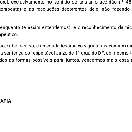
oral, exclusivamente no sentido de anular o acórdão nº 4
terapeuta) e as resoluções decorrentes dele, não fazendo 
 enquanto (e assim entendemos), é o reconhecimento da té
apêutico.
são, cabe recurso, e as entidades abaixo signatárias confiam n
 a sentença do respeitável Juízo de 1° grau do DF, ao mesmo
as as formas possíveis para, juntos, vencermos mais essa am
.
RAPIA