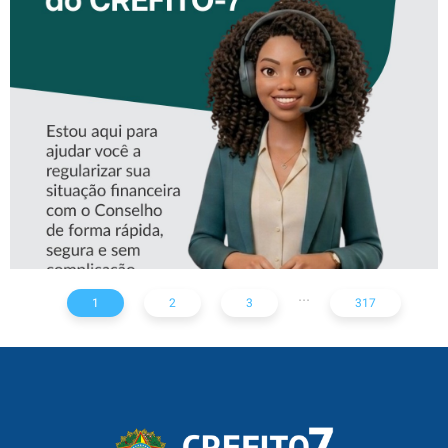
CONHEÇA A ‘ALINE’,
ASSISTENTE VIRTUAL DO
CREFITO-7
...
1
2
3
317