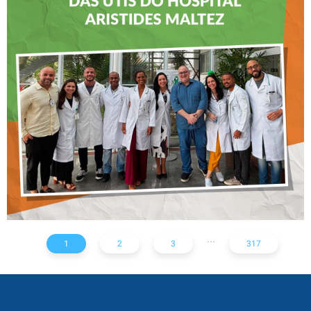
CREFITO-7 LEVA EDUCAÇÃO
CONTINUADA AOS
FISIOTERAPEUTAS DAS UTIs
DO HOSPITAL ARISTIDES
MALTEZ
...
1
2
3
317