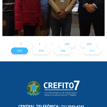
...
1
292
293
...
294
295
296
317
CENTRAL
TELEFÔNICA:
(71) 3045-4242