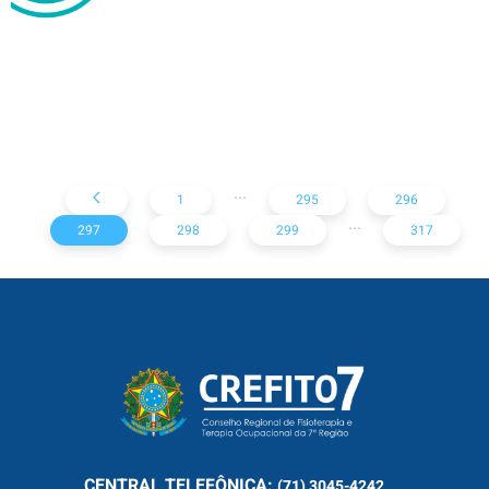
Instituto Cultural Brasil-
Alemanha (ICBA)
...
1
295
296
...
297
298
299
317
CENTRAL
TELEFÔNICA:
(71) 3045-4242