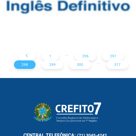
...
1
296
297
...
298
299
300
317
CENTRAL
TELEFÔNICA:
(71) 3045-4242