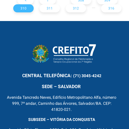
1
308
309
...
310
311
312
316
CENTRAL
TELEFÔNICA:
(71) 3045-4242
SEDE – SALVADOR
Avenida Tancredo Neves, Edifício Metropolitano Alfa, número
999, 7º andar, Caminho das Árvores, Salvador/BA. CEP:
41820-021.
SUBSEDE – VITÓRIA DA CONQUISTA