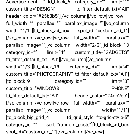
Advertisement -“][td_block_6 category_id=”” limit=”1″
custom_title=”DESIGN” td_filter_default_txt=”All”
header_color=”#25b3b5″][/vc_column][/vc_row][vc_row
full_width=”” parallax=”” parallax_image=””][vc_column
width=”1/1″][td_block_ad_box spot_id=”custom_ad_1″]
[/vc_column][/vc_row][vc_row full_width=”” parallax=””
parallax_image=””][vc_column width=”2/3″][td_block_18
category_id=”” limit=”4″ custom_title=”GADGETS”
td_filter_default_txt=”All”][/vc_column][vc_column
width=”1/3″][td_block_19 category_id=”” limit=”4″
custom_title=”PHOTOGRAPHY” td_filter_default_txt=”All”]
[td_block_9 category_id=”” limit=”3″
custom_title=”WINDOWS PHONE”
td_filter_default_txt=”All” header_color=”#4db2ec”]
[/vc_column][/vc_row][vc_row full_width=”” parallax=””
parallax_image=””][vc_column width=”1/1″]
[td_block_big_grid_4 td_grid_style=”td-grid-style-5″
category_id=”” sort=”random_posts”][td_block_ad_box
spot_id=”custom_ad_1″][/vc_column][/vc_row]