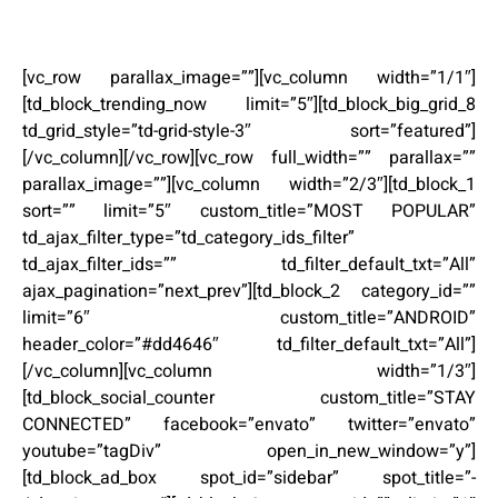
[vc_row parallax_image=””][vc_column width=”1/1″]
[td_block_trending_now limit=”5″][td_block_big_grid_8
td_grid_style=”td-grid-style-3″ sort=”featured”]
[/vc_column][/vc_row][vc_row full_width=”” parallax=””
parallax_image=””][vc_column width=”2/3″][td_block_1
sort=”” limit=”5″ custom_title=”MOST POPULAR”
td_ajax_filter_type=”td_category_ids_filter”
td_ajax_filter_ids=”” td_filter_default_txt=”All”
ajax_pagination=”next_prev”][td_block_2 category_id=””
limit=”6″ custom_title=”ANDROID”
header_color=”#dd4646″ td_filter_default_txt=”All”]
[/vc_column][vc_column width=”1/3″]
[td_block_social_counter custom_title=”STAY
CONNECTED” facebook=”envato” twitter=”envato”
youtube=”tagDiv” open_in_new_window=”y”]
[td_block_ad_box spot_id=”sidebar” spot_title=”-