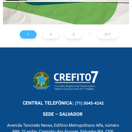
...
1
2
3
317
CENTRAL
TELEFÔNICA:
(71) 3045-4242
SEDE – SALVADOR
Avenida Tancredo Neves, Edifício Metropolitano Alfa, número
999, 7º andar, Caminho das Árvores, Salvador/BA. CEP: