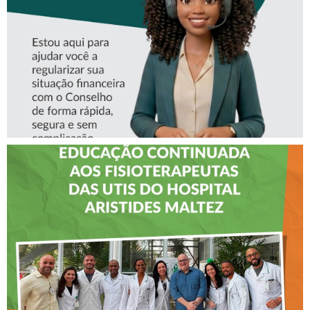
CREFITO-7
CREFITO-7 LEVA EDUCAÇÃO
CONTINUADA AOS
FISIOTERAPEUTAS DAS UTIs
DO HOSPITAL ARISTIDES
MALTEZ