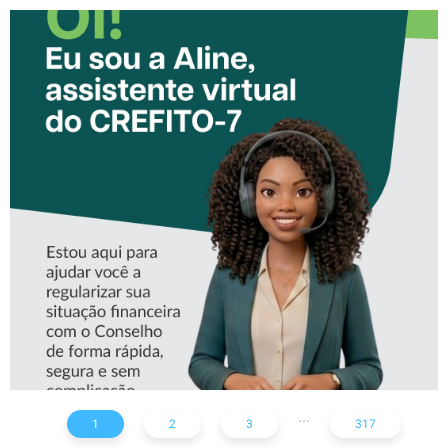
CONHEÇA A ‘ALINE’,
ASSISTENTE VIRTUAL DO
CREFITO-7
...
1
2
3
317