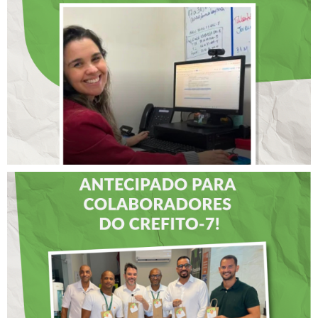
SELECIONADA EM
RENOMADO PROGRAMA
INTERNACIONAL DE
LIDERANÇAS
DIA DOS PAIS É
ANTECIPADO PARA
COLABORADORES DO
CREFITO-7