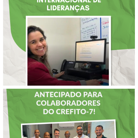
ATUAÇÃO NA BAHIA É
SELECIONADA EM
RENOMADO PROGRAMA
INTERNACIONAL DE
LIDERANÇAS
DIA DOS PAIS É
ANTECIPADO PARA