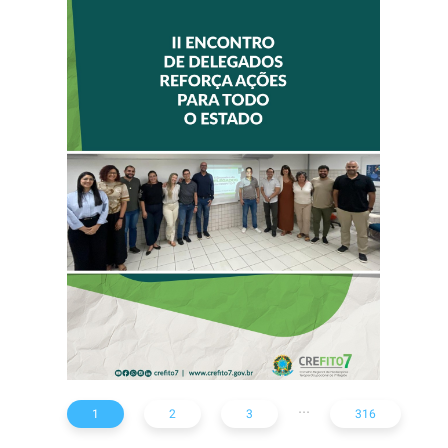
II ENCONTRO DE
DELEGADOS
REFORÇA AÇÕES
PARA TODO O
ESTADO
...
1
2
3
316