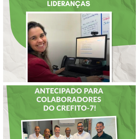
ATUAÇÃO NA BAHIA É
SELECIONADA EM
RENOMADO PROGRAMA
INTERNACIONAL DE
LIDERANÇAS
DIA DOS PAIS É
ANTECIPADO PARA