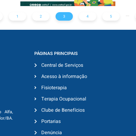
...
1
2
3
4
5
PÁGINAS PRINCIPAIS
Central de Serviços
Acesso à informação
Fisioterapia
Terapia Ocupacional
Clube de Benefícios
o Alfa,
dor/BA.
Portarias
Denúncia