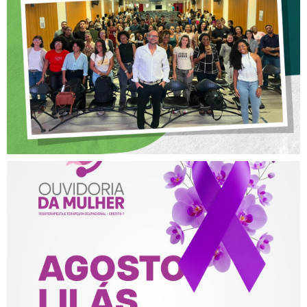
OFICINA SOBRE ÉTICA E
POSTURA PROFISSIONAL
NA FISIOTERAPIA
AGOSTO LILÁS – ACOLHER,
PROTEGER E COMBATER A
VIOLÊNCIA CONTRA A
MULHER