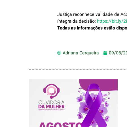
Justiça reconhece validade de Ac
íntegra da decisão:
https://bit.ly/
Todas as informações estão dispon
Adriana Cerqueira
09/08/2
AGOSTO LILÁS –
ACOLHER,
PROTEGER E
COMBATER A