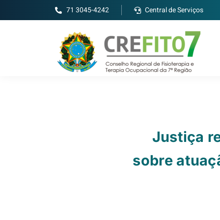
71 3045-4242
Central de Serviços
Justiça 
sobre atuaçã