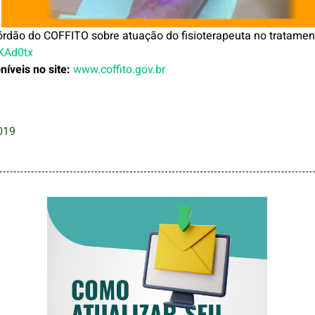
órdão do COFFITO sobre atuação do fisioterapeuta no tratamen
2KAd0tx
íveis no site:
www.coffito.gov.br
019
COMO ATUALIZAR
SEU E-MAIL NO