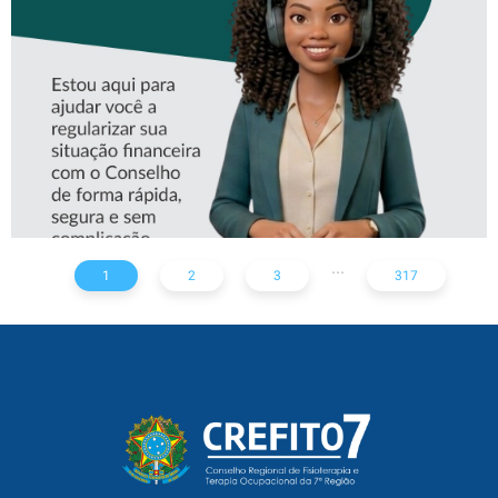
CREFITO-7
...
1
2
3
317